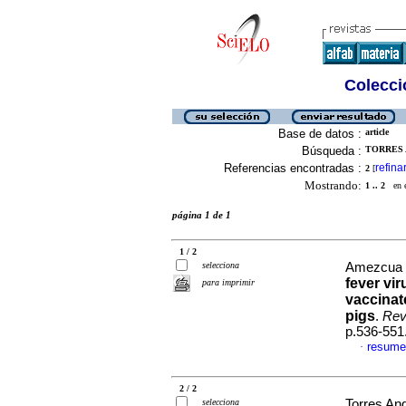
Colecció
Base de datos :
article
Búsqueda :
TORRES 
Referencias encontradas :
refina
2
[
Mostrando:
1 .. 2
en el
página 1 de 1
1 / 2
selecciona
Amezcua H
fever vi
para imprimir
vaccinat
pigs
.
Rev
p.536-551
resume
·
2 / 2
selecciona
Torres An