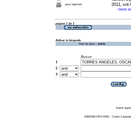
2011, vol.
para imprimir
texto e
·
página 1 de 1
Refinar la búsqueda
Base de datos :
article
Buscar
1
2
3
Search engin
BIREME/OPS/OMS - Centro Latinoameri