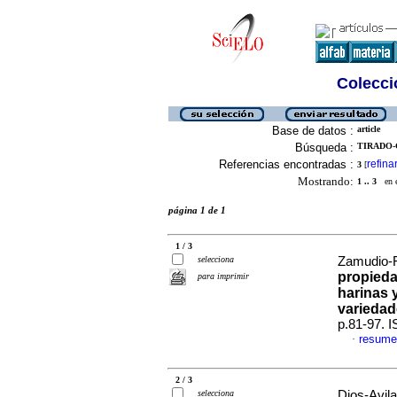
Colecció
Base de datos :
article
Búsqueda :
TIRADO-G
Referencias encontradas :
refina
3
[
Mostrando:
1 .. 3
en el
página 1 de 1
1 / 3
selecciona
Zamudio-Fl
propieda
para imprimir
harinas 
varieda
p.81-97. 
resume
·
2 / 3
selecciona
Dios-Avila