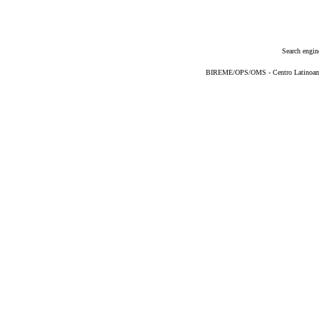
Search engin
BIREME/OPS/OMS - Centro Latinoameri