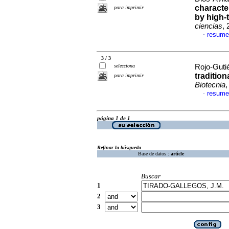
characte
para imprimir
by high-
ciencias
,
resume
·
3 / 3
selecciona
Rojo-Gutié
traditio
para imprimir
Biotecnia
,
resume
·
página 1 de 1
Refinar la búsqueda
Base de datos :
article
Buscar
1
2
3