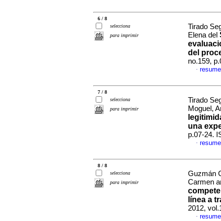
6 / 8
Tirado Se
selecciona
Elena del
para imprimir
evaluaci
del proc
no.159, p
resume
·
7 / 8
Tirado Se
selecciona
Moguel, 
para imprimir
legitimi
una expe
p.07-24. 
resume
·
8 / 8
Guzmán Ce
selecciona
Carmen an
para imprimir
competen
línea a t
2012, vol
resume
·