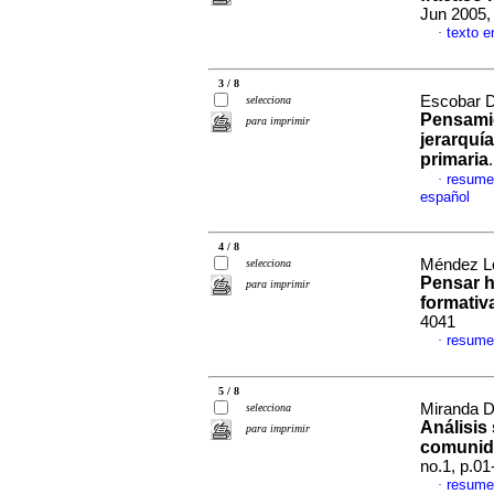
Jun 2005,
texto e
·
3 / 8
Escobar Du
selecciona
Pensamie
para imprimir
jerarquí
primaria
resume
·
español
4 / 8
Méndez Lo
selecciona
Pensar h
para imprimir
formativ
4041
resume
·
5 / 8
Miranda D
selecciona
Análisis
para imprimir
comunida
no.1, p.0
resume
·