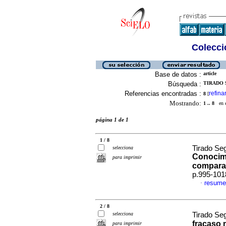
Colecció
Base de datos :
article
Búsqueda :
TIRADO S
Referencias encontradas :
refina
8
[
Mostrando:
1 .. 8
en el
página 1 de 1
1 / 8
Tirado Seg
selecciona
Conocimi
para imprimir
comparat
p.995-101
resume
·
2 / 8
selecciona
Tirado Seg
fracaso 
para imprimir