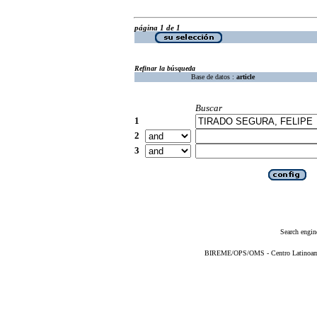
página 1 de 1
Refinar la búsqueda
Base de datos :
article
Buscar
1
2
3
Search engin
BIREME/OPS/OMS - Centro Latinoameri