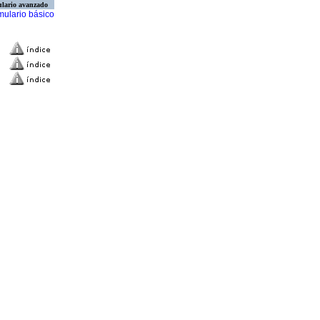
lario avanzado
mulario básico