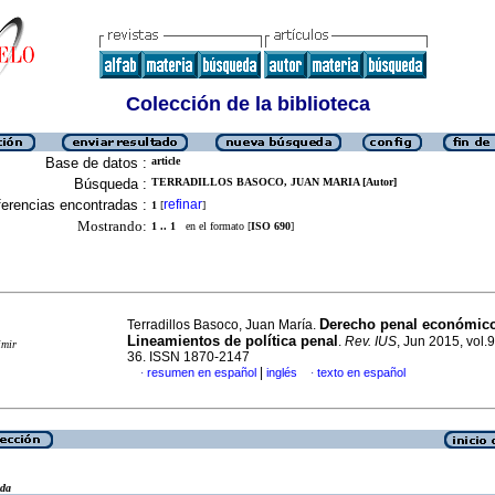
Colección de la biblioteca
Base de datos :
article
Búsqueda :
TERRADILLOS BASOCO, JUAN MARIA [Autor]
erencias encontradas :
refinar
1
[
]
Mostrando:
1 .. 1
en el formato [
ISO 690
]
Derecho penal económic
Terradillos Basoco, Juan María.
Lineamientos de política penal
.
Rev. IUS
, Jun 2015, vol.9
imir
36. ISSN 1870-2147
|
resumen en español
inglés
texto en español
·
·
eda