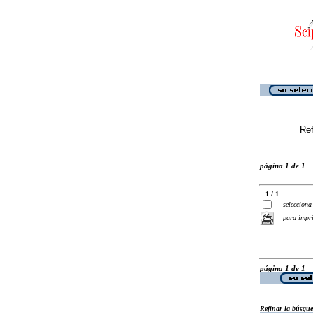
Ref
página 1 de 1
1 / 1
selecciona
para impr
página 1 de 1
Refinar la búsqu