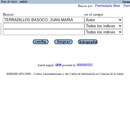
Base de datos :
article
Formu
Formulario libre
For
Buscar por :
Buscar
en el campo
iAH
WWWISIS
Search engine:
powered by
BIREME/OPS/OMS - Centro Latinoamericano y del Caribe de Información en Ciencias de la Salud