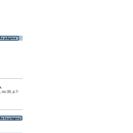
o.
, no.35, p.7-