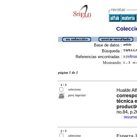
Colecció
Base de datos :
article
Búsqueda :
TAPIA G
Referencias encontradas :
refina
3
[
Mostrando:
1 .. 3
en el
página 1 de 1
1 / 3
selecciona
Hualde Alf
correspo
para imprimir
técnica e
producti
no.84, p.
resume
·
2 / 3
Esparza J
selecciona