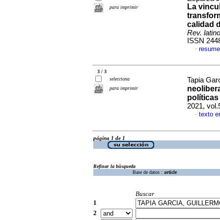
La vincul
para imprimir
transfor
calidad 
Rev. latin
ISSN 244
resume
·
3 / 3
selecciona
Tapia Garc
neoliber
para imprimir
política
2021, vol.
texto e
·
página 1 de 1
Refinar la búsqueda
Base de datos :
article
Buscar
1
2