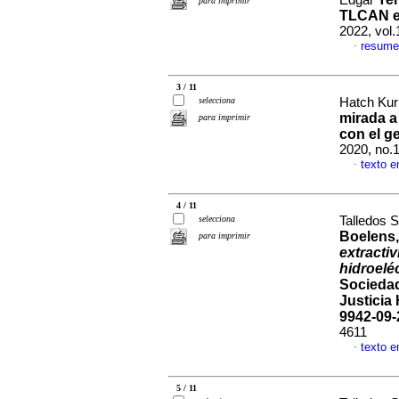
Edgar
para imprimir
TLCAN en
2022, vol
resume
·
3 / 11
selecciona
Hatch Kur
mirada a
para imprimir
con el g
2020, no.
texto e
·
4 / 11
selecciona
Talledos 
Boelens, 
para imprimir
extractiv
hidroelé
Sociedad
Justicia 
9942-09-
4611
texto e
·
5 / 11