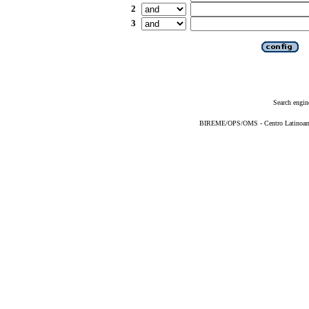
2
3
Search engin
BIREME/OPS/OMS - Centro Latinoameri