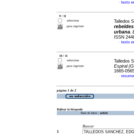
texto e
·
9 / 11
selecciona
Talledos 
rebeldes
para imprimir
urbana
.
ISSN 244
texto e
·
10 / 11
selecciona
Talledos 
Espiral (G
para imprimir
1665-056
resume
·
página 1 de 2
Refinar la búsqueda
Base de datos :
article
Buscar
1