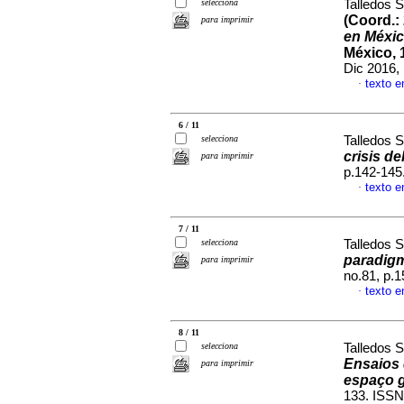
selecciona
Talledos 
(Coord.:
para imprimir
en Méxi
México, 
Dic 2016,
texto e
·
6 / 11
selecciona
Talledos 
crisis de
para imprimir
p.142-145
texto e
·
7 / 11
selecciona
Talledos 
paradigm
para imprimir
no.81, p.
texto e
·
8 / 11
selecciona
Talledos 
Ensaios 
para imprimir
espaço g
133. ISSN