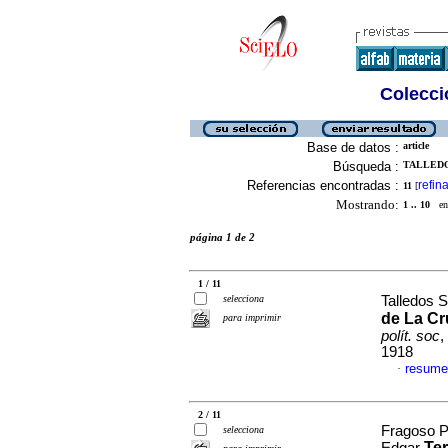
Colecció
Base de datos :
article
Búsqueda :
TALLEDO
Referencias encontradas :
refina
11
[
Mostrando:
1 .. 10
en 
página 1 de 2
1 / 11
selecciona
Talledos 
de La Cr
para imprimir
polít. soc
,
1918
resume
·
2 / 11
Fragoso P
selecciona
Ter