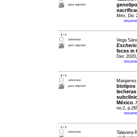
genotip
para imprimir
sacrific
Méx
, Dic
resume
·
3 / 5
selecciona
Vega Sánc
Escheric
para imprimir
feces in
Dec 2020,
resume
·
4 / 5
selecciona
Manjarrez
biotipos
para imprimir
lecheras
subclíni
México
.
no.2, p.2
resume
·
5 / 5
selecciona
Talavera R