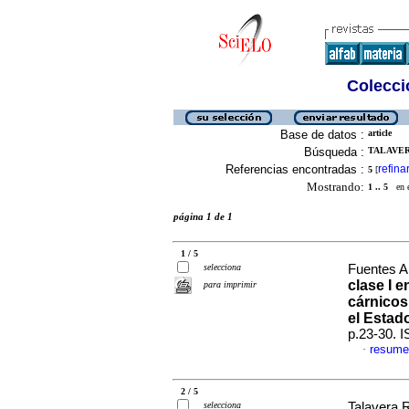
Colecció
Base de datos :
article
Búsqueda :
TALAVER
Referencias encontradas :
refina
5
[
Mostrando:
1 .. 5
en el
página 1 de 1
1 / 5
selecciona
Fuentes Ar
clase I 
para imprimir
cárnicos
el Estad
p.23-30. 
resume
·
2 / 5
selecciona
Talavera R