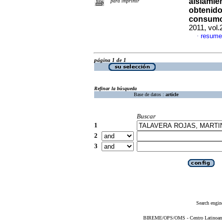
aislamie
para imprimir
obtenido
consum
2011, vol.
resume
·
página 1 de 1
Refinar la búsqueda
Base de datos :
article
Buscar
1
2
3
Search engin
BIREME/OPS/OMS - Centro Latinoameri