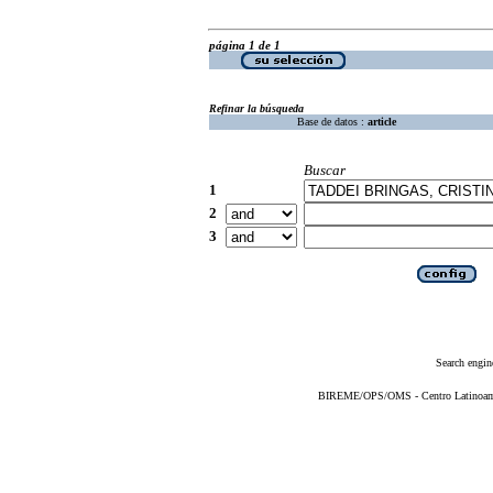
página 1 de 1
Refinar la búsqueda
Base de datos :
article
Buscar
1
2
3
Search engin
BIREME/OPS/OMS - Centro Latinoameri