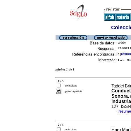
Colecció
Base de datos :
article
Búsqueda :
TADDEI B
Referencias encontradas :
refina
5
[
Mostrando:
1 .. 5
en el
página 1 de 1
1 / 5
Taddei Bri
selecciona
Conducta
para imprimir
Sonora, a
industria
127. ISSN
resume
·
2 / 5
Haro Martí
selecciona