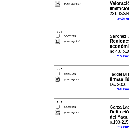
Valoraci
para imprimir
limitaci
221. ISSN
texto e
·
3 / 5
Sánchez G
selecciona
Regiones
para imprimir
económi
no.43, p.
resume
·
4 / 5
selecciona
Taddei Bri
firmas lí
para imprimir
Dic 2006,
resume
·
5 / 5
Garza Lagl
selecciona
Definició
para imprimir
del Yaqu
p.193-215
resume
·