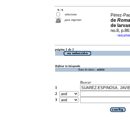
9 / 9
selecciona
Pérez-Pac
de
Roma
para imprimir
de larva
no.8, p.8
resume
·
página 1 de 1
Refinar la búsqueda
Base de datos :
article
Buscar
1
2
3