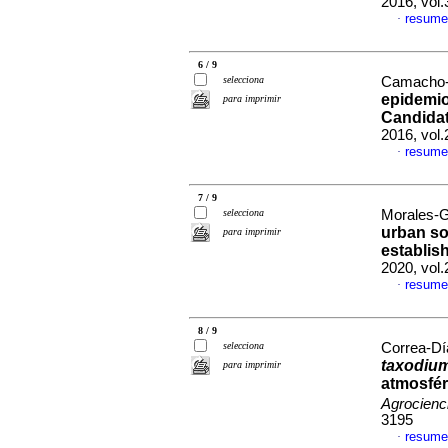
2016, vol
resume
·
6 / 9
selecciona
Camacho-T
epidemio
para imprimir
Candidat
2016, vol
resume
·
7 / 9
selecciona
Morales-Ga
urban so
para imprimir
establis
2020, vol
resume
·
8 / 9
selecciona
Correa-Día
taxodiu
para imprimir
atmosfér
Agrocienc
3195
resume
·