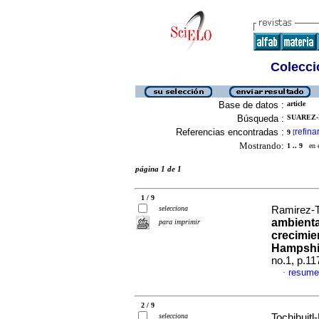
Colecció
Base de datos :
article
Búsqueda :
SUAREZ-E
Referencias encontradas :
refina
9
[
Mostrando:
1 .. 9
en el
página 1 de 1
1 / 9
selecciona
Ramirez-Te
ambienta
para imprimir
crecimie
Hampshi
no.1, p.1
resume
·
2 / 9
selecciona
Tochihuitl