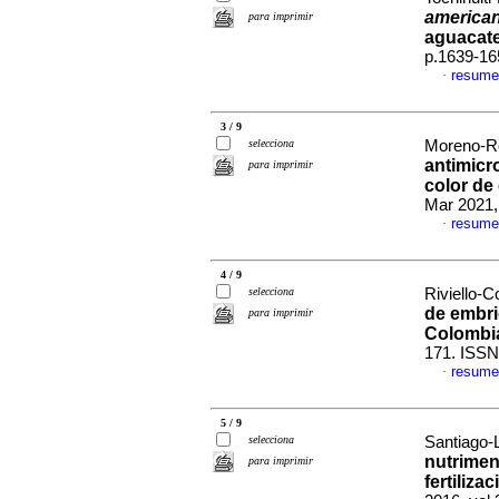
america
para imprimir
aguacat
p.1639-16
resume
·
3 / 9
selecciona
Moreno-Rod
antimicr
para imprimir
color de
Mar 2021,
resume
·
4 / 9
selecciona
Riviello-C
de embr
para imprimir
Colombi
171. ISSN
resume
·
5 / 9
selecciona
Santiago-L
nutrimen
para imprimir
fertiliza