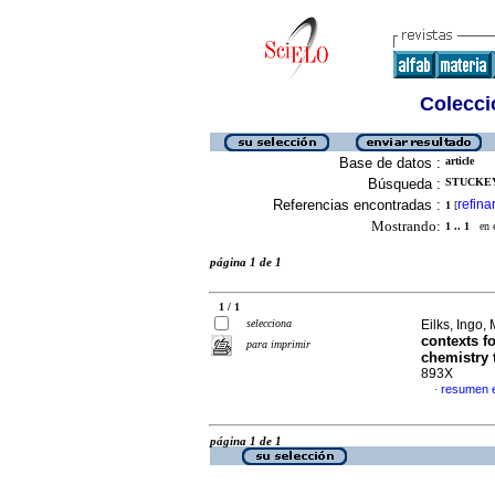
Colecció
Base de datos :
article
Búsqueda :
STUCKEY,
Referencias encontradas :
refina
1
[
Mostrando:
1 .. 1
en el
página 1 de 1
1 / 1
selecciona
Eilks, Ingo,
contexts f
para imprimir
chemistry 
893X
resumen e
·
página 1 de 1