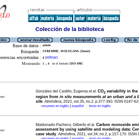
Colección de la biblioteca
Base de datos :
article
Búsqueda :
STREMME, WOLFGANG [Autor]
erencias encontradas :
refinar
4
[
]
Mostrando:
1 .. 4
en el formato [
ISO 690
]
CO
variability in the
González del Castillo, Eugenia et al.
2
region from
in situ
measurements at an urban and a 
imir
site
.
Atmósfera
, 2022, vol.35, no.2, p.377-393. ISSN 0187-6
|
resumen en inglés
español
texto en inglés
·
·
Carbon monoxide emi
Maldonado-Pacheco, Gilberto et al.
assessment by using satellite and modeling data: Cen
imir
case study
.
Atmósfera
, 2021, vol.34, no.2, p.157-170. ISS
|
resumen en inglés
español
texto en inglés
·
·