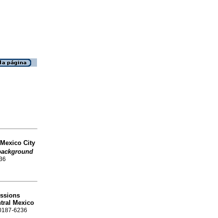
 Mexico City
background
236
ssions
tral Mexico
N 0187-6236