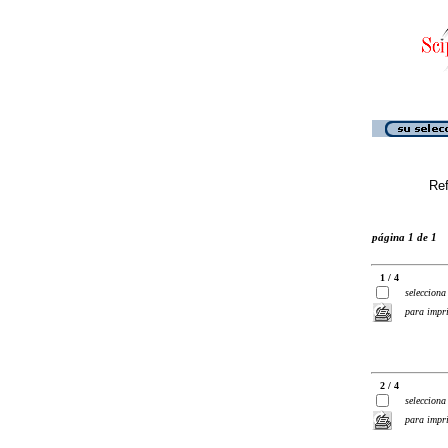
Ref
página 1 de 1
1 / 4
selecciona
para impr
2 / 4
selecciona
para impr