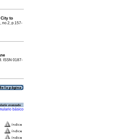
City to
, no.2, p.157-
ane
83. ISSN 0187-
lario avanzado
mulario básico