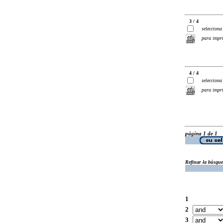
3 / 4
selecciona
para impr
4 / 4
selecciona
para impr
página 1 de 1
Refinar la búsqu
1
2
3