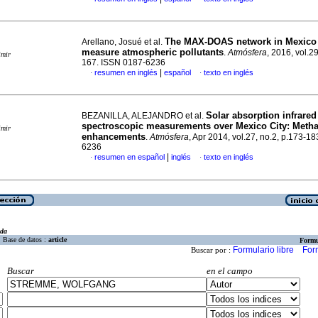
The MAX-DOAS network in Mexico 
Arellano, Josué et al.
measure atmospheric pollutants
.
Atmósfera
, 2016, vol.29
imir
167. ISSN 0187-6236
|
resumen en inglés
español
texto en inglés
·
·
Solar absorption infrared
BEZANILLA, ALEJANDRO et al.
spectroscopic measurements over Mexico City
:
Meth
imir
enhancements
.
Atmósfera
, Apr 2014, vol.27, no.2, p.173-1
6236
|
resumen en español
inglés
texto en inglés
·
·
eda
Base de datos :
article
Formu
Formulario libre
For
Buscar por :
Buscar
en el campo