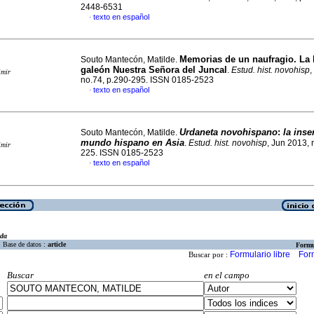
2448-6531
texto en español
·
Memorias de un naufragio. La h
Souto Mantecón, Matilde.
galeón Nuestra Señora del Juncal
.
Estud. hist. novohisp
,
imir
no.74, p.290-295. ISSN 0185-2523
texto en español
·
Urdaneta novohispano
:
la inse
Souto Mantecón, Matilde.
mundo hispano en Asia
.
Estud. hist. novohisp
, Jun 2013, 
imir
225. ISSN 0185-2523
texto en español
·
eda
Base de datos :
article
Formu
Formulario libre
For
Buscar por :
Buscar
en el campo