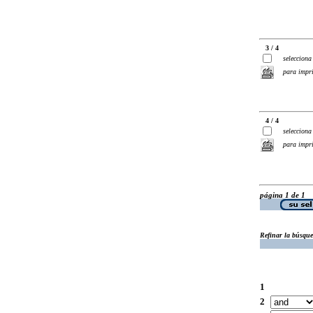
3 / 4
selecciona
para impr
4 / 4
selecciona
para impr
página 1 de 1
Refinar la búsqu
1
2