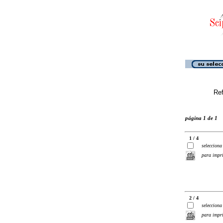
Ref
página 1 de 1
1 / 4
selecciona
para impr
2 / 4
selecciona
para impr