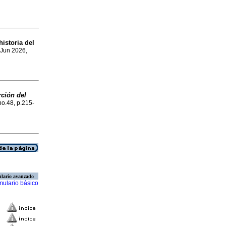
istoria del
 Jun 2026,
rción del
no.48, p.215-
lario avanzado
mulario básico