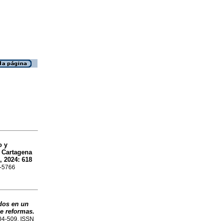
o y
e Cartagena
, 2024: 618
0-5766
dos en un
e reformas.
504-509. ISSN