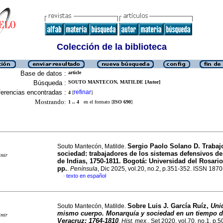
Colección de la biblioteca
Base de datos :
article
Búsqueda :
SOUTO MANTECON, MATILDE [Autor]
erencias encontradas :
refinar
4
[
]
Mostrando:
1 .. 4
en el formato [
ISO 690
]
Sergio Paolo Solano D. Trabaj
Souto Mantecón, Matilde.
sociedad: trabajadores de los sistemas defensivos d
imir
de Indias, 1750-1811. Bogotá: Universidad del Rosario
pp.
.
Península
, Dic 2025, vol.20, no.2, p.351-352. ISSN 187
texto en español
·
Sobre Luis J. García Ruíz,
Uni
Souto Mantecón, Matilde.
mismo cuerpo. Monarquía y sociedad en un tiempo d
imir
Veracruz: 1764-1810
.
Hist. mex.
, Set 2020, vol.70, no.1, p.