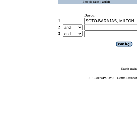
Base de datos :
article
Buscar
1
2
3
Search engin
BIREME/OPS/OMS - Centro Latinoameri