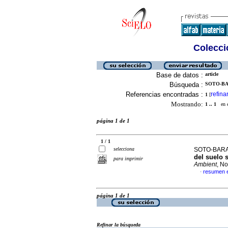
Colecció
Base de datos :
article
Búsqueda :
SOTO-BA
Referencias encontradas :
refina
1
[
Mostrando:
1 .. 1
en el
página 1 de 1
1 / 1
selecciona
SOTO-BARAJA
del suelo 
para imprimir
Ambient
, N
resumen 
·
página 1 de 1
Refinar la búsqueda