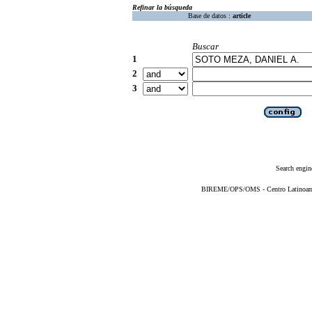
Refinar la búsqueda
Base de datos :
article
Buscar
1
2
3
Search engin
BIREME/OPS/OMS - Centro Latinoameri