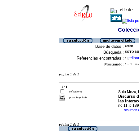
Colecció
Base de datos :
article
Búsqueda :
SOTO MEZ
Referencias encontradas :
refina
1
[
Mostrando:
1 .. 1
en el
página 1 de 1
1 / 1
selecciona
Soto Meza, 
Discurso d
para imprimir
las intera
no.11, p.18
resumen 
·
página 1 de 1