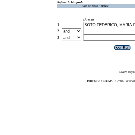
Refinar la búsqueda
Base de datos :
article
Buscar
1
2
3
Search engin
BIREME/OPS/OMS - Centro Latinoameri