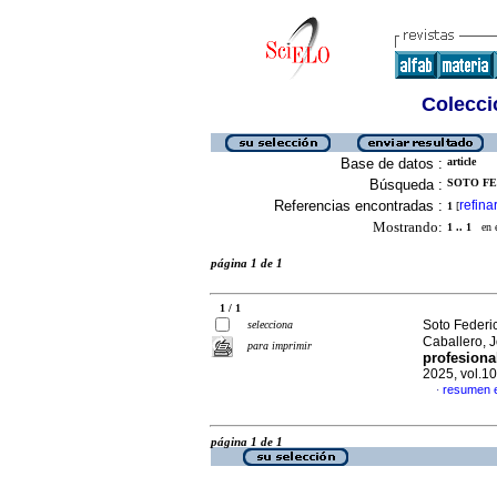
Colecció
Base de datos :
article
Búsqueda :
SOTO FE
Referencias encontradas :
refina
1
[
Mostrando:
1 .. 1
en el
página 1 de 1
1 / 1
Soto Federi
selecciona
Caballero, 
para imprimir
profesiona
2025, vol.1
resumen 
·
página 1 de 1