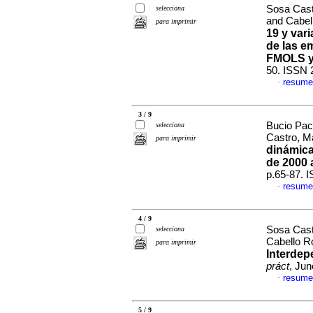
Sosa Cast
selecciona
and Cabel
para imprimir
19 y var
de las e
FMOLS 
50. ISSN 
resume
·
3 / 9
Bucio Pac
selecciona
Castro, M
para imprimir
dinámica
de 2000 
p.65-87. 
resume
·
4 / 9
Sosa Cast
selecciona
Cabello R
para imprimir
Interdep
práct
, Ju
resume
·
5 / 9