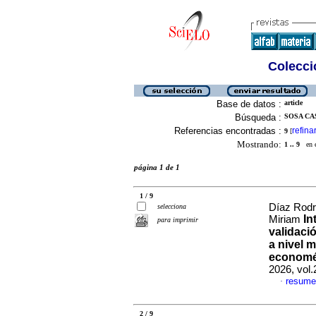
Colecció
Base de datos :
article
Búsqueda :
SOSA CA
Referencias encontradas :
refina
9
[
Mostrando:
1 .. 9
en el
página 1 de 1
1 / 9
Díaz Rodr
selecciona
In
Miriam
para imprimir
validaci
a nivel 
economé
2026, vol
resume
·
2 / 9