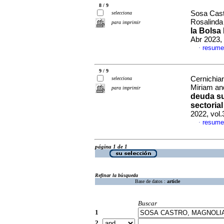
8 / 9
Sosa Cast
selecciona
Rosalind
para imprimir
la Bolsa
Abr 2023,
resume
·
9 / 9
Cernichia
selecciona
Miriam an
para imprimir
deuda su
sectoria
2022, vol
resume
·
página 1 de 1
Refinar la búsqueda
Base de datos :
article
Buscar
1
2