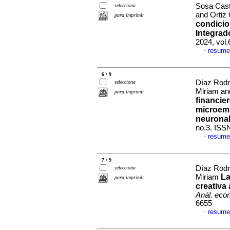
Sosa Cast
selecciona
and Ortiz 
para imprimir
condicio
Integrad
2024, vol
resume
·
6 / 9
Díaz Rodr
selecciona
Miriam an
para imprimir
financier
microemp
neuronale
no.3. ISS
resume
·
7 / 9
Díaz Rodr
selecciona
La
Miriam
para imprimir
creativa
Anál. econ
6655
resume
·