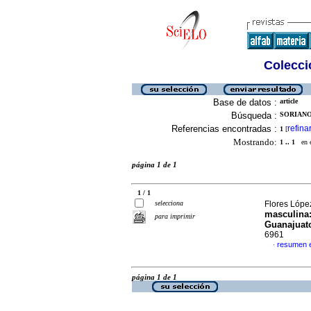
Colecció
Base de datos :
article
Búsqueda :
SORIANO
Referencias encontradas :
refina
1
[
Mostrando:
1 .. 1
en el
página 1 de 1
1 / 1
selecciona
Flores López
masculina
para imprimir
Guanajuat
6961
resumen 
·
página 1 de 1