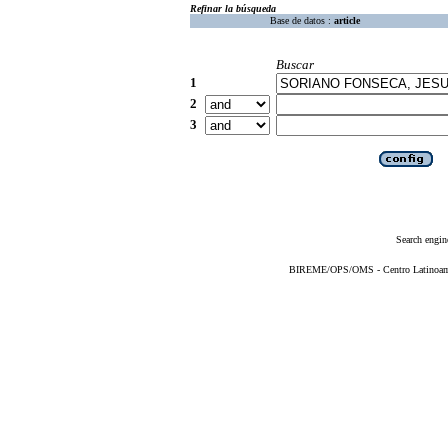
Refinar la búsqueda
Base de datos :
article
Buscar
1
2
3
Search engin
BIREME/OPS/OMS - Centro Latinoameri