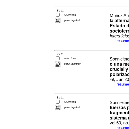
6 / 11
selecciona
Muñoz Arm
la altern
para imprimir
Estado d
socioter
Interstici
resume
·
7 / 11
selecciona
Sonnleitne
o una me
para imprimir
crucial y
polarizac
int
, Jun 2
resume
·
8 / 11
selecciona
Sonnleitne
fuerzas 
para imprimir
fragment
sistema 
vol.60, n
resume
·