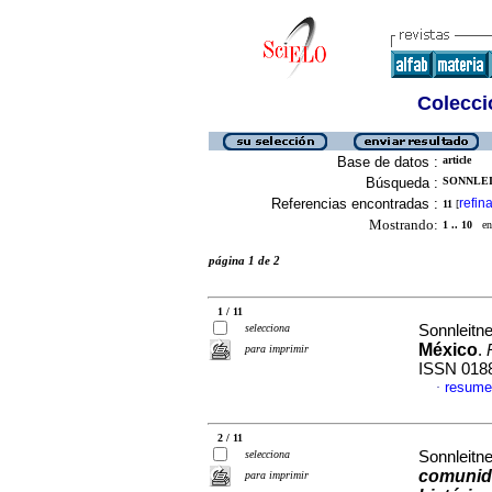
Colecció
Base de datos :
article
Búsqueda :
SONNLEI
Referencias encontradas :
refina
11
[
Mostrando:
1 .. 10
en 
página 1 de 2
1 / 11
selecciona
Sonnleitne
México
.
para imprimir
ISSN 018
resume
·
2 / 11
selecciona
Sonnleitne
comunida
para imprimir