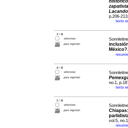
históric
zapatist
Lacando
p.206-213
texto e
·
3 / 11
selecciona
Sonnleitne
inclusió
para imprimir
México?
resume
·
4 / 11
selecciona
Sonnleitne
Pemexga
para imprimir
no.1, p.1
texto e
·
5 / 11
selecciona
Sonnleitne
Chiapas:
para imprimir
partidist
vol.5, no.
resume
·