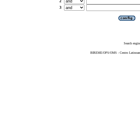
2
3
Search engin
BIREME/OPS/OMS - Centro Latinoameri