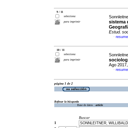
9 / 11
selecciona
Sonnleitne
sistema 
para imprimir
Geografí
Estud. soc
resume
·
10 / 11
selecciona
Sonnleitne
sociologí
para imprimir
Ago 2017,
resume
·
página 1 de 2
Refinar la búsqueda
Base de datos :
article
Buscar
1