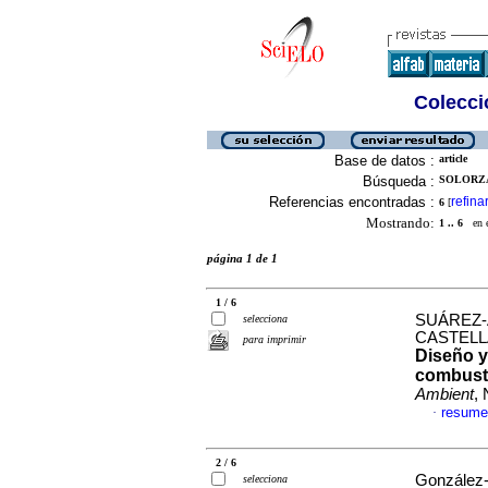
Colecció
Base de datos :
article
Búsqueda :
SOLORZA
Referencias encontradas :
refina
6
[
Mostrando:
1 .. 6
en el
página 1 de 1
1 / 6
SUÁREZ-
selecciona
CASTELL
para imprimir
Diseño y
combusti
Ambient
,
resume
·
2 / 6
González-
selecciona