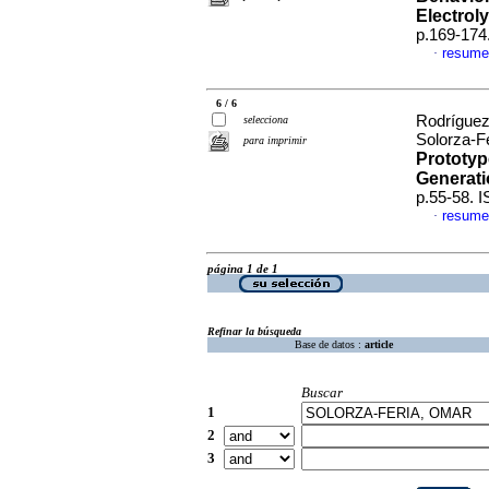
Electroly
p.169-174
resume
·
6 / 6
Rodríguez
selecciona
Solorza-F
para imprimir
Prototyp
Generat
p.55-58. 
resume
·
página 1 de 1
Refinar la búsqueda
Base de datos :
article
Buscar
1
2
3