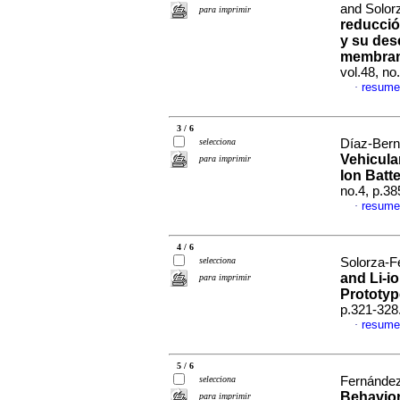
and Solor
para imprimir
reducció
y su des
membran
vol.48, n
resume
·
3 / 6
selecciona
Díaz-Berna
Vehicula
para imprimir
Ion Batt
no.4, p.3
resume
·
4 / 6
selecciona
Solorza-F
and Li-io
para imprimir
Prototyp
p.321-328
resume
·
5 / 6
selecciona
Fernández
Behavior
para imprimir