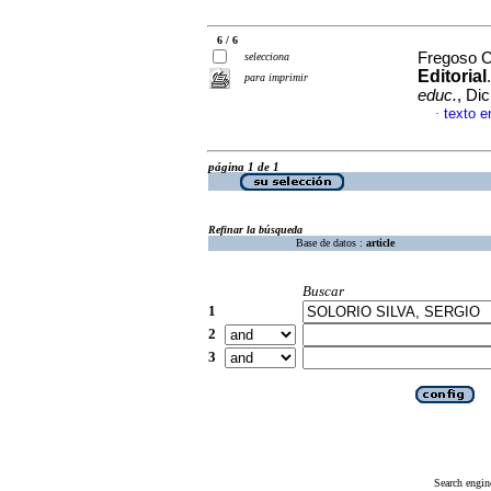
6 / 6
Fregoso C
selecciona
Editorial
para imprimir
educ.
, Di
texto e
·
página 1 de 1
Refinar la búsqueda
Base de datos :
article
Buscar
1
2
3
Search engin