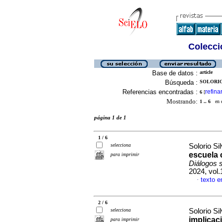
Colecció
Base de datos :
article
Búsqueda :
SOLORIO 
Referencias encontradas :
refina
6
[
Mostrando:
1 .. 6
en el
página 1 de 1
1 / 6
selecciona
Solorio S
escuela 
para imprimir
Diálogos 
2024, vol
texto e
·
2 / 6
selecciona
Solorio S
implicac
para imprimir