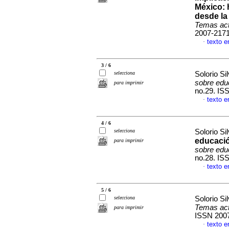
México: 
desde la
Temas act
2007-217
texto e
·
3 / 6
selecciona
Solorio Si
sobre edu
para imprimir
no.29. IS
texto e
·
4 / 6
selecciona
Solorio Si
educació
para imprimir
sobre edu
no.28. IS
texto e
·
5 / 6
selecciona
Solorio Si
Temas act
para imprimir
ISSN 200
texto e
·