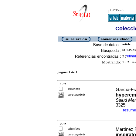
Colecció
Base de datos :
article
Búsqueda :
SOLIS A
Referencias encontradas :
refina
2
[
Mostrando:
1 .. 2
en el
página 1 de 1
1 / 2
selecciona
García-Fr
hypereme
para imprimir
Salud Men
3325
resume
·
2 / 2
selecciona
Martínez 
inspirat
para imprimir