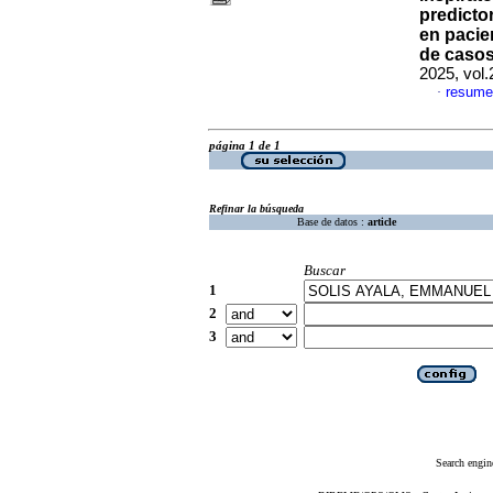
predicto
en pacie
de casos
2025, vol
resume
·
página 1 de 1
Refinar la búsqueda
Base de datos :
article
Buscar
1
2
3
Search engin