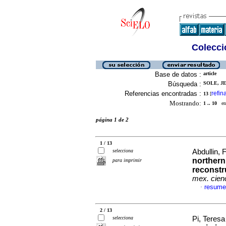
Colecció
Base de datos :
article
Búsqueda :
SOLE, JE
Referencias encontradas :
refin
13
[
Mostrando:
1 .. 10
en 
página 1 de 2
1 / 13
selecciona
Abdullin, F
northern
para imprimir
reconstr
mex. cienc
resume
·
2 / 13
selecciona
Pi, Teresa