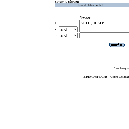
Refinar la búsqueda
Base de datos :
article
Buscar
1
2
3
Search engin
BIREME/OPS/OMS - Centro Latinoameri