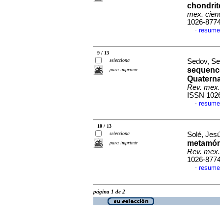
chondrit
mex. cienc
1026-877
resume
·
9 / 13
selecciona
Sedov, Se
sequence
para imprimir
Quaterna
Rev. mex.
ISSN 102
resume
·
10 / 13
selecciona
Solé, Jesú
metamórf
para imprimir
Rev. mex.
1026-877
resume
·
página 1 de 2