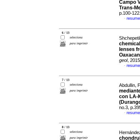
Campo V
Trans-M
p.100-122
resume
·
6 / 13
selecciona
Shchepetil
chemical
para imprimir
lenses fr
Oaxacan
geol
, 2015
resume
·
7 / 13
selecciona
Abdullin, 
mediante 
para imprimir
con LA-I
(Durango
no.3, p.3
resume
·
8 / 13
selecciona
Hernández
chondrul
para imprimir