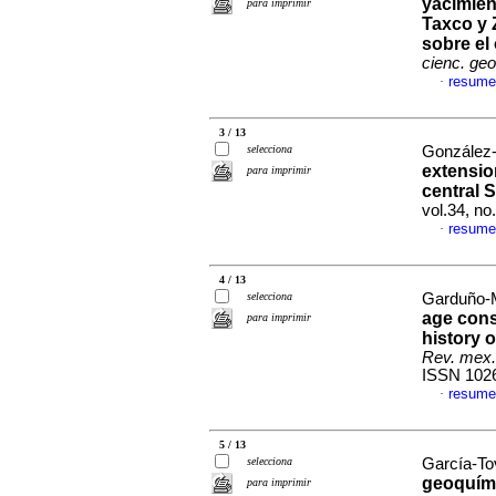
yacimient
para imprimir
Taxco y 
sobre el 
cienc. geo
resume
·
3 / 13
selecciona
González-B
extensio
para imprimir
central 
vol.34, n
resume
·
4 / 13
selecciona
Garduño-M
age cons
para imprimir
history o
Rev. mex.
ISSN 102
resume
·
5 / 13
selecciona
García-Tov
geoquími
para imprimir