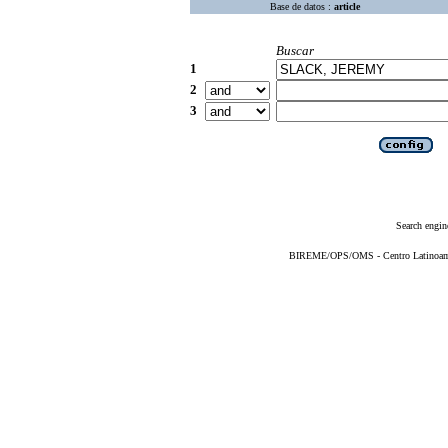
Base de datos :
article
Buscar
1
2
3
Search engin
BIREME/OPS/OMS - Centro Latinoameri