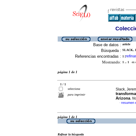
Colecció
Base de datos :
article
Búsqueda :
SLACK, J
Referencias encontradas :
refina
1
[
Mostrando:
1 .. 1
en el
página 1 de 1
1 / 1
selecciona
Slack, Jere
transforma
para imprimir
Arizona
.
No
resumen 
·
página 1 de 1
Refinar la búsqueda