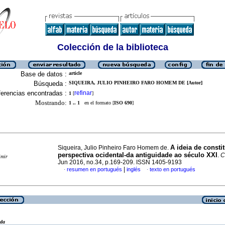
Colección de la biblioteca
Base de datos :
article
Búsqueda :
SIQUEIRA, JULIO PINHEIRO FARO HOMEM DE [Autor]
erencias encontradas :
refinar
1
[
]
Mostrando:
1 .. 1
en el formato [
ISO 690
]
A ideia de consti
Siqueira, Julio Pinheiro Faro Homem de.
perspectiva ocidental-da antiguidade ao século XXI
.
C
imir
Jun 2016, no.34, p.169-209. ISSN 1405-9193
|
resumen en portugués
inglés
texto en portugués
·
·
eda