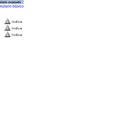
lario avanzado
mulario básico