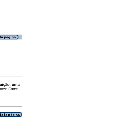
tuição: uma
uest. Const.
,