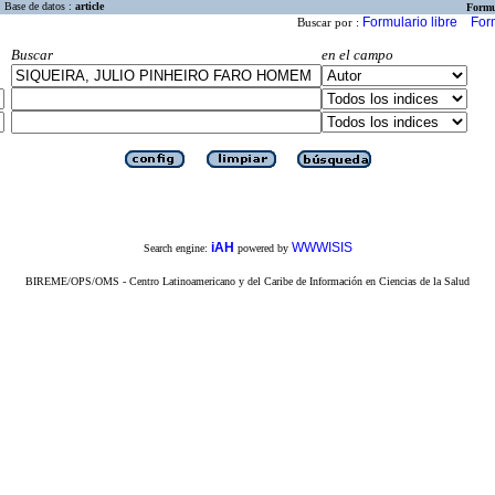
Base de datos :
article
Formu
Formulario libre
For
Buscar por :
Buscar
en el campo
iAH
WWWISIS
Search engine:
powered by
BIREME/OPS/OMS - Centro Latinoamericano y del Caribe de Información en Ciencias de la Salud