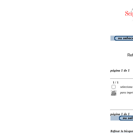
Ref
página 1 de 1
1 / 1
selecciona
para impr
página 1 de 1
Refinar la búsqu