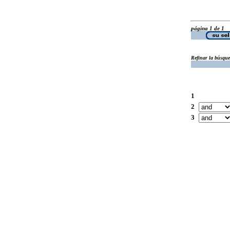
página 1 de 1
Refinar la búsqu
1
2
3