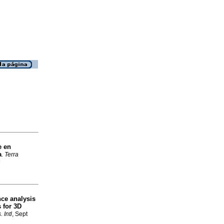
e en
a
.
Terra
9
ce analysis
s for 3D
. Intl
, Sept