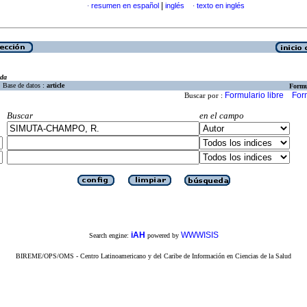
|
resumen en español
inglés
texto en inglés
·
·
eda
Base de datos :
article
Formu
Formulario libre
For
Buscar por :
Buscar
en el campo
iAH
WWWISIS
Search engine:
powered by
BIREME/OPS/OMS - Centro Latinoamericano y del Caribe de Información en Ciencias de la Salud