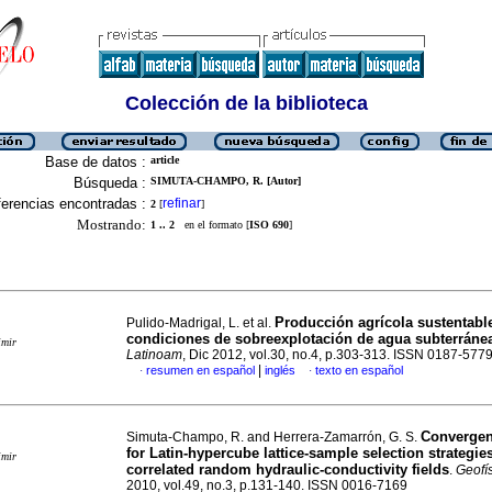
Colección de la biblioteca
Base de datos :
article
Búsqueda :
SIMUTA-CHAMPO, R. [Autor]
erencias encontradas :
refinar
2
[
]
Mostrando:
1 .. 2
en el formato [
ISO 690
]
Producción agrícola sustentabl
Pulido-Madrigal, L. et al.
condiciones de sobreexplotación de agua subterráne
imir
Latinoam
, Dic 2012, vol.30, no.4, p.303-313. ISSN 0187-577
|
resumen en español
inglés
texto en español
·
·
Convergen
Simuta-Champo, R. and Herrera-Zamarrón, G. S.
for Latin-hypercube lattice-sample selection strategie
imir
correlated random hydraulic-conductivity fields
.
Geofís
2010, vol.49, no.3, p.131-140. ISSN 0016-7169