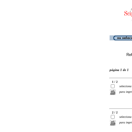
Ref
página 1 de 1
1 / 2
selecciona
para impr
2 / 2
selecciona
para impr