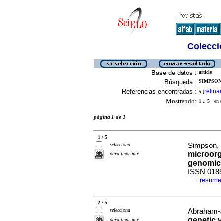
Colecció
Base de datos :
article
Búsqueda :
SIMPSON,
Referencias encontradas :
refina
5
[
Mostrando:
1 .. 5
en el
página 1 de 1
1 / 5
selecciona
Simpson, 
microorg
para imprimir
genomic
ISSN 018
resume
·
2 / 5
selecciona
Abraham-J
genetic v
para imprimir