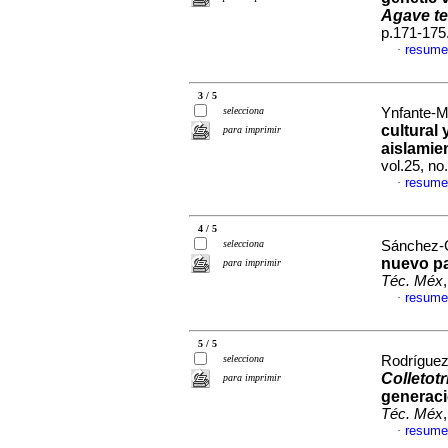
Agave te
p.171-175
resume
·
3 / 5
selecciona
Ynfante-M
cultural 
para imprimir
aislamie
vol.25, n
resume
·
4 / 5
selecciona
Sánchez-G
nuevo pat
para imprimir
Téc. Méx
resume
·
5 / 5
selecciona
Rodríguez
Colleto
para imprimir
generació
Téc. Méx
resume
·