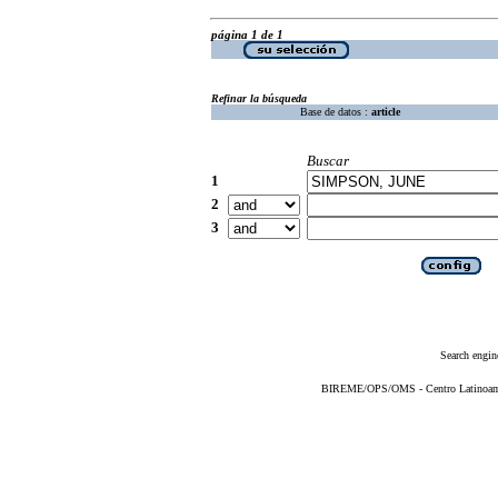
página 1 de 1
Refinar la búsqueda
Base de datos :
article
Buscar
1
2
3
Search engin
BIREME/OPS/OMS - Centro Latinoameri