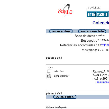
Colecció
Base de datos :
article
Búsqueda :
SILVA, A.
Referencias encontradas :
refina
1
[
Mostrando:
1 .. 1
en el
página 1 de 1
1 / 1
selecciona
Ramos, A. M.
over Port
para imprimir
no.3, p.295
resumen 
·
página 1 de 1
Refinar la búsqueda