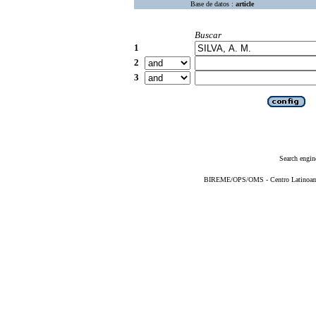
Base de datos :
article
Buscar
1
2
3
Search engin
BIREME/OPS/OMS - Centro Latinoameri