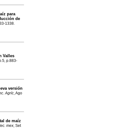
aíz para
ducción de
333-1338.
n Valles
o.5, p.883-
ueva versión
c. Agríc
, Ago
tal de maíz
otec. mex
, Set