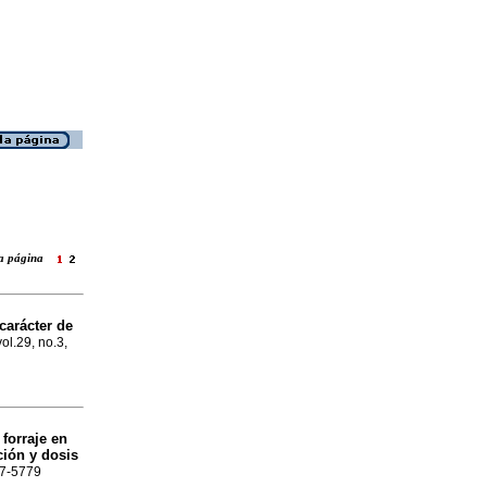
 la página
carácter de
vol.29, no.3,
forraje en
ción y dosis
87-5779