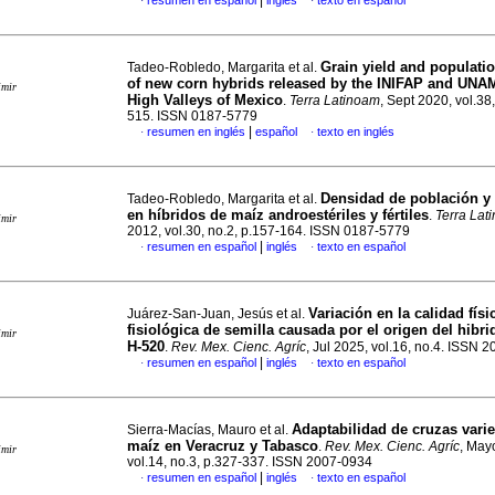
|
resumen en español
inglés
texto en español
·
·
Grain yield and populatio
Tadeo-Robledo, Margarita et al.
of new corn hybrids released by the INIFAP and UNAM
imir
High Valleys of Mexico
.
Terra Latinoam
, Sept 2020, vol.38
515. ISSN 0187-5779
|
resumen en inglés
español
texto en inglés
·
·
Densidad de población y f
Tadeo-Robledo, Margarita et al.
en híbridos de maíz androestériles y fértiles
.
Terra Lat
imir
2012, vol.30, no.2, p.157-164. ISSN 0187-5779
|
resumen en español
inglés
texto en español
·
·
Variación en la calidad físi
Juárez-San-Juan, Jesús et al.
fisiológica de semilla causada por el origen del hibr
imir
H-520
.
Rev. Mex. Cienc. Agríc
, Jul 2025, vol.16, no.4. ISSN 
|
resumen en español
inglés
texto en español
·
·
Adaptabilidad de cruzas varie
Sierra-Macías, Mauro et al.
maíz en Veracruz y Tabasco
.
Rev. Mex. Cienc. Agríc
, May
imir
vol.14, no.3, p.327-337. ISSN 2007-0934
|
resumen en español
inglés
texto en español
·
·