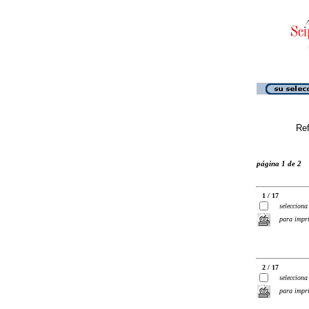
Ref
página 1 de 2
1 / 17
selecciona
para impr
2 / 17
selecciona
para impr