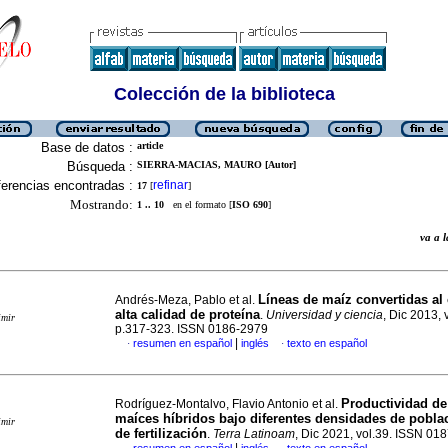
Colección de la biblioteca
Base de datos :
article
Búsqueda :
SIERRA-MACIAS, MAURO [Autor]
erencias encontradas :
refinar
17
[
]
Mostrando:
1 .. 10
en el formato [
ISO 690
]
va a
Líneas de maíz convertidas al 
Andrés-Meza, Pablo et al.
alta calidad de proteína
.
Universidad y ciencia
, Dic 2013, 
imir
p.317-323. ISSN 0186-2979
|
resumen en español
inglés
texto en español
·
·
Productividad de 
Rodríguez-Montalvo, Flavio Antonio et al.
maíces híbridos bajo diferentes densidades de pobla
imir
de fertilización
.
Terra Latinoam
, Dic 2021, vol.39. ISSN 01