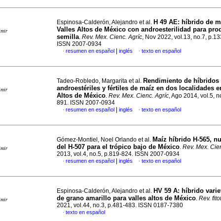
H 49 AE: híbrido de m
Espinosa-Calderón, Alejandro et al.
Valles Altos de México con androesterilidad para pro
imir
semilla
.
Rev. Mex. Cienc. Agríc
, Nov 2022, vol.13, no.7, p.1
ISSN 2007-0934
|
resumen en español
inglés
texto en español
·
·
Rendimiento de híbridos
Tadeo-Robledo, Margarita et al.
androestériles y fértiles de maíz en dos localidades e
imir
Altos de México
.
Rev. Mex. Cienc. Agríc
, Ago 2014, vol.5, n
891. ISSN 2007-0934
|
resumen en español
inglés
texto en español
·
·
Maíz híbrido H-565, n
Gómez-Montiel, Noel Orlando et al.
del H-507 para el trópico bajo de México
.
Rev. Mex. Cien
imir
2013, vol.4, no.5, p.819-824. ISSN 2007-0934
|
resumen en español
inglés
texto en español
·
·
HV 59 A: híbrido varie
Espinosa-Calderón, Alejandro et al.
de grano amarillo para valles altos de México
.
Rev. fit
imir
2021, vol.44, no.3, p.481-483. ISSN 0187-7380
texto en español
·