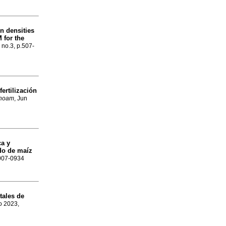
n densities
 for the
, no.3, p.507-
ertilización
inoam
, Jun
ca y
ido de maíz
2007-0934
tales de
o 2023,