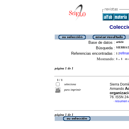
Colecció
Base de datos :
article
Búsqueda :
SIERRA 
Referencias encontradas :
refina
1
[
Mostrando:
1 .. 1
en el
página 1 de 1
1 / 1
Sierra Domí
selecciona
Ac
Armando
para imprimir
organizaci
76. ISSN 2
resumen 
·
página 1 de 1