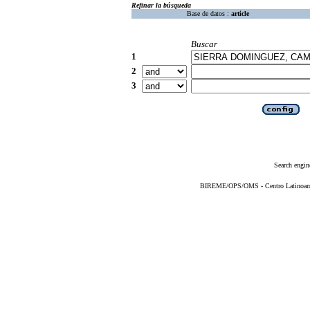
Refinar la búsqueda
Base de datos :
article
Buscar
1
2
3
Search engin
BIREME/OPS/OMS - Centro Latinoameri