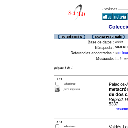
Colecció
Base de datos :
article
Búsqueda :
SHALKOW
Referencias encontradas :
refina
3
[
Mostrando:
1 .. 3
en el
página 1 de 1
1 / 3
selecciona
Palacios-A
metacrón
para imprimir
de dos ca
Reprod. 
5337
resume
·
2 / 3
selecciona
Valdés-Lop