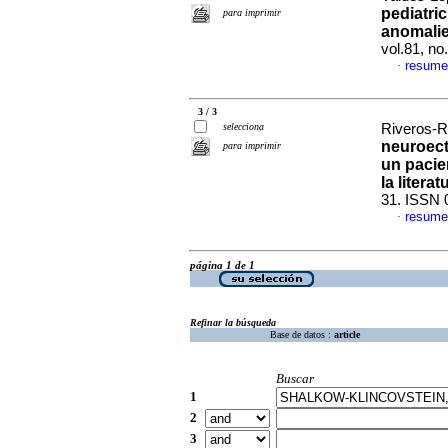
pediatric
para imprimir
anomalie
vol.81, n
resume
·
3 / 3
selecciona
Riveros-R
neuroect
para imprimir
un pacie
la literat
31. ISSN 
resume
·
página 1 de 1
Refinar la búsqueda
Base de datos :
article
Buscar
1
2
3