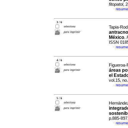
fitopatol
, 
resume
·
3 / 6
selecciona
Tapia-Rodr
antracno
para imprimir
México
.
ISSN 018
resume
·
4 / 6
selecciona
Figueroa-F
áreas po
para imprimir
el Estad
vol.15, n
resume
·
5 / 6
selecciona
Hernández
integrad
para imprimir
sostenib
p.885-897
resume
·