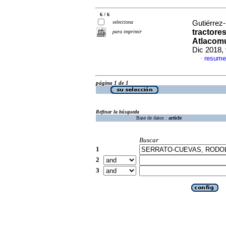
6 / 6
selecciona
Gutiérrez-
tractore
para imprimir
Atlacomu
Dic 2018,
resume
·
página 1 de 1
Refinar la búsqueda
Base de datos :
article
Buscar
1
2
3