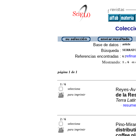
Colecció
Base de datos :
article
Búsqueda :
SERRATO
Referencias encontradas :
refina
6
[
Mostrando:
1 .. 6
en el
página 1 de 1
1 / 6
selecciona
Reyes-Avil
de la Re
para imprimir
Terra Lat
resume
·
2 / 6
selecciona
Pino-Miran
distribut
para imprimir
coffee pl