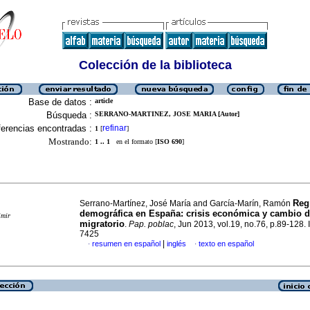
Colección de la biblioteca
Base de datos :
article
Búsqueda :
SERRANO-MARTINEZ, JOSE MARIA [Autor]
erencias encontradas :
refinar
1
[
]
Mostrando:
1 .. 1
en el formato [
ISO 690
]
Reg
Serrano-Martínez, José María and García-Marín, Ramón
demográfica en España
:
crisis económica y cambio d
imir
migratorio
.
Pap. poblac
, Jun 2013, vol.19, no.76, p.89-128.
7425
|
resumen en español
inglés
texto en español
·
·