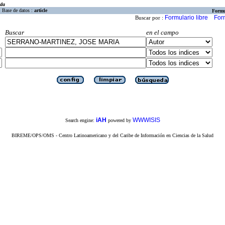
eda
Base de datos :
article
Formu
Formulario libre
For
Buscar por :
Buscar
en el campo
iAH
WWWISIS
Search engine:
powered by
BIREME/OPS/OMS - Centro Latinoamericano y del Caribe de Información en Ciencias de la Salud