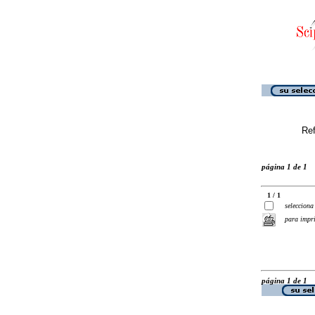
Ref
página 1 de 1
1 / 1
selecciona
para impr
página 1 de 1