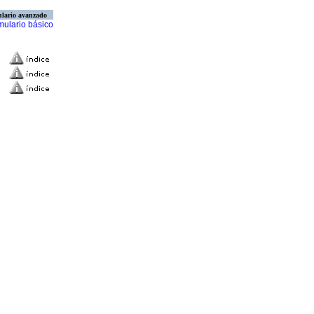
lario avanzado
mulario básico