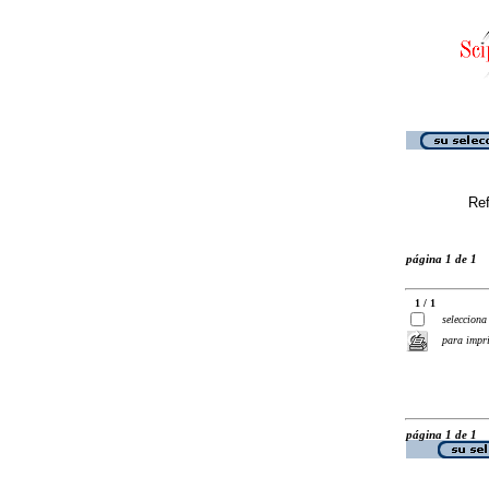
Ref
página 1 de 1
1 / 1
selecciona
para impr
página 1 de 1