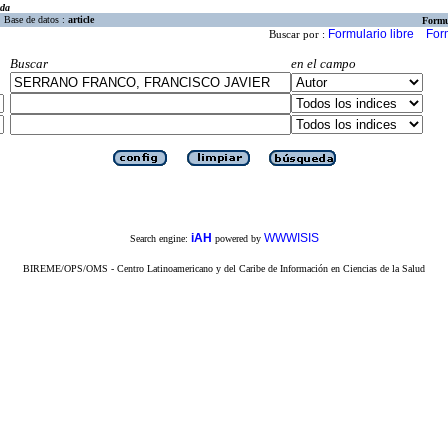
eda
Base de datos :
article
Formu
Formulario libre
For
Buscar por :
Buscar
en el campo
iAH
WWWISIS
Search engine:
powered by
BIREME/OPS/OMS - Centro Latinoamericano y del Caribe de Información en Ciencias de la Salud