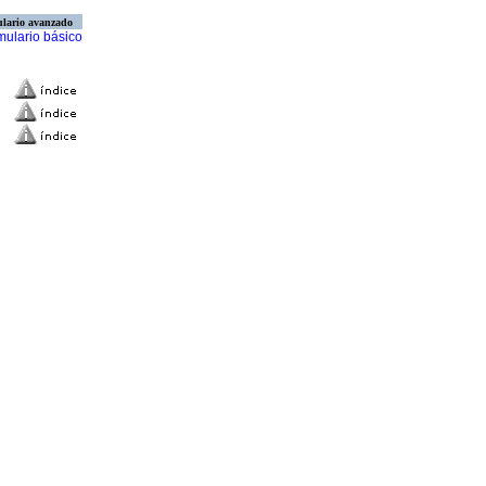
lario avanzado
mulario básico