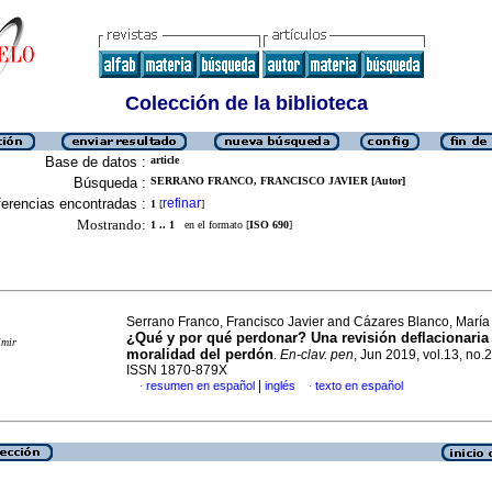
Colección de la biblioteca
Base de datos :
article
Búsqueda :
SERRANO FRANCO, FRANCISCO JAVIER [Autor]
erencias encontradas :
refinar
1
[
]
Mostrando:
1 .. 1
en el formato [
ISO 690
]
Serrano Franco, Francisco Javier and Cázares Blanco, María
¿Qué y por qué perdonar? Una revisión deflacionaria 
imir
moralidad del perdón
.
En-clav. pen
, Jun 2019, vol.13, no.
ISSN 1870-879X
|
resumen en español
inglés
texto en español
·
·