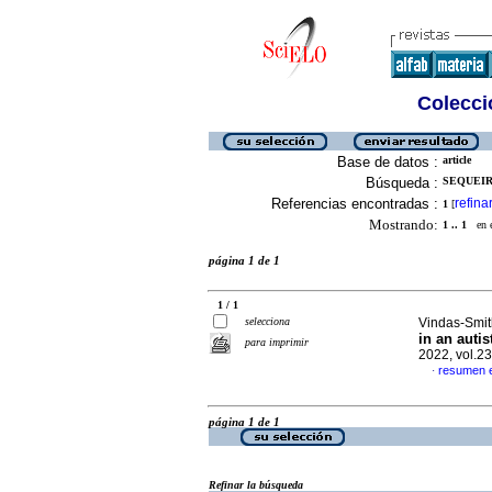
Colecció
Base de datos :
article
Búsqueda :
SEQUEIR
Referencias encontradas :
refina
1
[
Mostrando:
1 .. 1
en el
página 1 de 1
1 / 1
selecciona
Vindas-Smit
in an auti
para imprimir
2022, vol.2
resumen e
·
página 1 de 1
Refinar la búsqueda