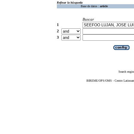
Refinar la búsqueda
Base de datos :
article
Buscar
1
2
3
Search engin
BIREME/OPS/OMS - Centro Latinoameri