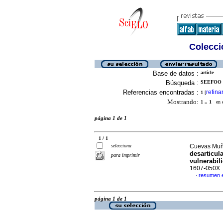
Colecció
Base de datos :
article
Búsqueda :
SEEFOO L
Referencias encontradas :
refina
1
[
Mostrando:
1 .. 1
en el
página 1 de 1
1 / 1
selecciona
Cuevas Muñi
desarticul
para imprimir
vulnerabili
1607-050X
resumen 
·
página 1 de 1