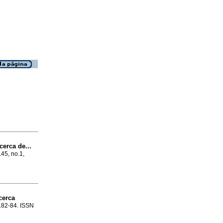
erca de...
.45, no.1,
cerca
p.82-84. ISSN