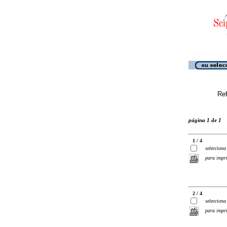
Ref
página 1 de 1
1 / 4
selecciona
para impr
2 / 4
selecciona
para impr