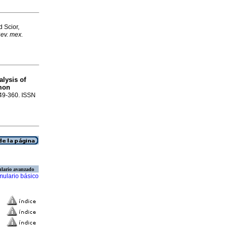
 Scior,
ev. mex.
alysis of
mon
349-360. ISSN
lario avanzado
mulario básico