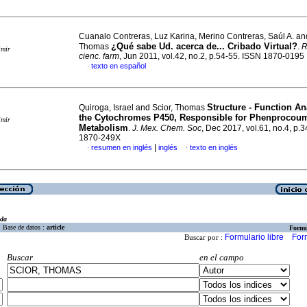
Cuanalo Contreras, Luz Karina, Merino Contreras, Saúl A. and
¿Qué sabe Ud. acerca de...
Cribado Virtual?
Thomas
.
R
imir
cienc. farm
, Jun 2011, vol.42, no.2, p.54-55. ISSN 1870-0195
texto en español
·
Structure - Function An
Quiroga, Israel and Scior, Thomas
the Cytochromes P450, Responsible for Phenprocou
imir
Metabolism
.
J. Mex. Chem. Soc
, Dec 2017, vol.61, no.4, p.
1870-249X
|
resumen en inglés
inglés
texto en inglés
·
·
eda
Base de datos :
article
Formu
Formulario libre
For
Buscar por :
Buscar
en el campo