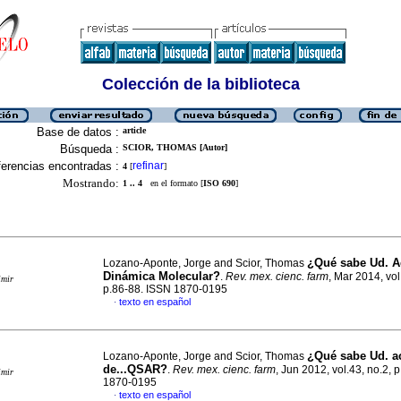
Colección de la biblioteca
Base de datos :
article
Búsqueda :
SCIOR, THOMAS [Autor]
erencias encontradas :
refinar
4
[
]
Mostrando:
1 .. 4
en el formato [
ISO 690
]
¿Qué sabe Ud. Ac
Lozano-Aponte, Jorge and Scior, Thomas
Dinámica Molecular?
.
Rev. mex. cienc. farm
, Mar 2014, vol
imir
p.86-88. ISSN 1870-0195
texto en español
·
¿Qué sabe Ud. a
Lozano-Aponte, Jorge and Scior, Thomas
de...QSAR?
.
Rev. mex. cienc. farm
, Jun 2012, vol.43, no.2, 
imir
1870-0195
texto en español
·