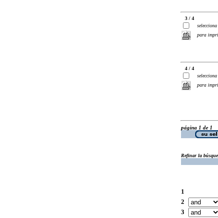
3 / 4
selecciona
para impr
4 / 4
selecciona
para impr
página 1 de 1
Refinar la búsqu
1
2
3