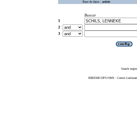
Base de datos :
article
Buscar
1
2
3
Search engin
BIREME/OPS/OMS - Centro Latinoameri