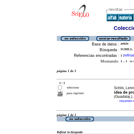
Colecció
Base de datos :
article
Búsqueda :
SCHILS, 
Referencias encontradas :
refina
1
[
Mostrando:
1 .. 1
en el
página 1 de 1
1 / 1
selecciona
Schils, Len
idea de pr
para imprimir
(Guadalaj.)
,
resumen 
·
página 1 de 1
Refinar la búsqueda