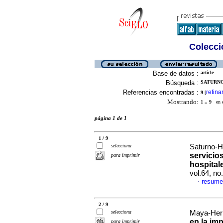
Colecció
Base de datos :
article
Búsqueda :
SATURNO
Referencias encontradas :
refina
9
[
Mostrando:
1 .. 9
en el
página 1 de 1
1 / 9
selecciona
Saturno-H
servicio
para imprimir
hospital
vol.64, n
resume
·
2 / 9
selecciona
Maya-Hern
en la im
para imprimir