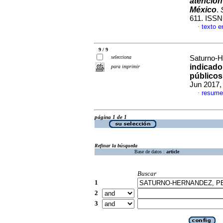
atención
México
.
611. ISSN
texto e
·
9 / 9
selecciona
Saturno-H
indicado
para imprimir
públicos
Jun 2017,
resume
·
página 1 de 1
Refinar la búsqueda
Base de datos :
article
Buscar
1
2
3