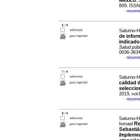
México
.
809. ISSN
resume
·
6 / 9
selecciona
Saturno-H
de infor
para imprimir
indicado
Salud púb
0036-363
resume
·
7 / 9
selecciona
Saturno-H
calidad 
para imprimir
seleccio
2019, vol.
resume
·
8 / 9
Saturno-H
selecciona
Re
Ismael
para imprimir
Sebastiá
Implemen