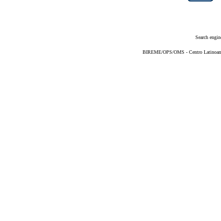
Search engin
BIREME/OPS/OMS - Centro Latinoameri