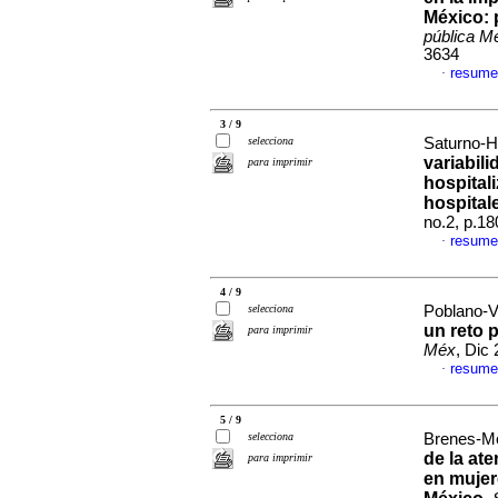
México: 
pública M
3634
resume
·
3 / 9
selecciona
Saturno-H
variabili
para imprimir
hospital
hospital
no.2, p.1
resume
·
4 / 9
selecciona
Poblano-Ve
un reto p
para imprimir
Méx
, Dic
resume
·
5 / 9
selecciona
Brenes-Mo
de la at
para imprimir
en mujer