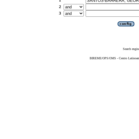
1
2
3
Search engin
BIREME/OPS/OMS - Centro Latinoameri