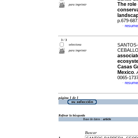
The role
para imprimir
conserva
landsca
p.679-687
resume
·
3 / 3
SANTOS-B
selecciona
CEBALLO
para imprimir
associat
ecosyste
Casas G
Mexico
.
0065-173
resume
·
página 1 de 1
Refinar la búsqueda
Base de datos :
article
Buscar