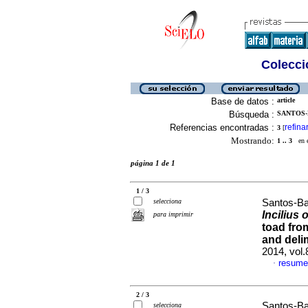
Colecció
Base de datos :
article
Búsqueda :
SANTOS-
Referencias encontradas :
refina
3
[
Mostrando:
1 .. 3
en el
página 1 de 1
1 / 3
selecciona
Santos-Ba
Incilius 
para imprimir
toad fro
and delim
2014, vol
resume
·
2 / 3
Santos-Ba
selecciona