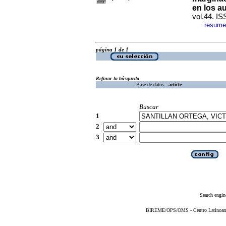
en los a
vol.44. I
resume
·
página 1 de 1
Refinar la búsqueda
Base de datos :
article
Buscar
1
2
3
Search engin
BIREME/OPS/OMS - Centro Latinoameri