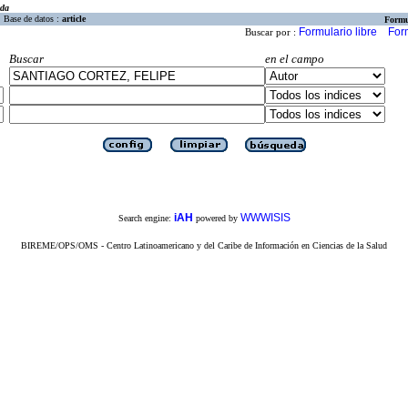
eda
Base de datos :
article
Formu
Formulario libre
For
Buscar por :
Buscar
en el campo
iAH
WWWISIS
Search engine:
powered by
BIREME/OPS/OMS - Centro Latinoamericano y del Caribe de Información en Ciencias de la Salud