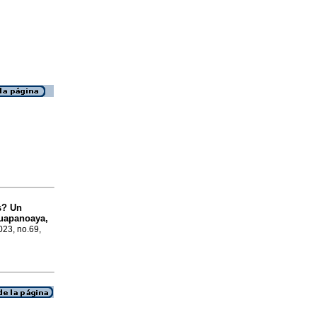
s? Un
Cuapanoaya,
023, no.69,