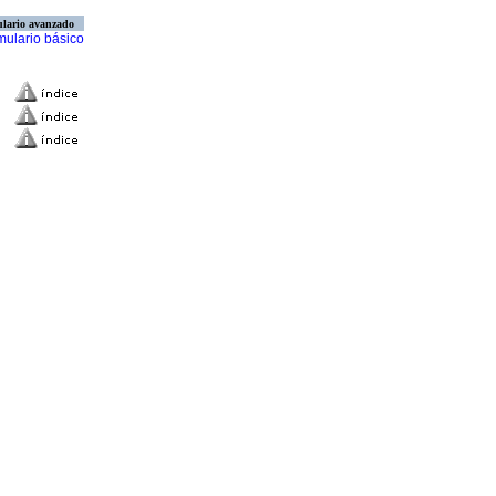
lario avanzado
mulario básico