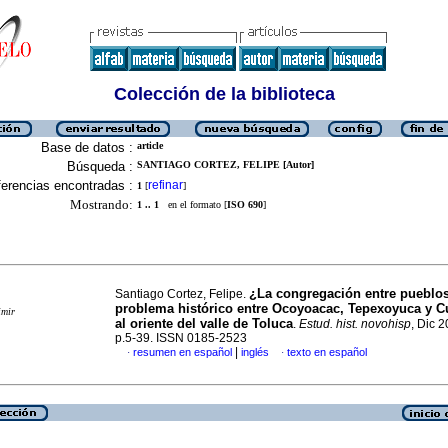
Colección de la biblioteca
Base de datos :
article
Búsqueda :
SANTIAGO CORTEZ, FELIPE [Autor]
erencias encontradas :
refinar
1
[
]
Mostrando:
1 .. 1
en el formato [
ISO 690
]
¿La congregación entre pueblo
Santiago Cortez, Felipe.
problema histórico entre Ocoyoacac, Tepexoyuca y 
imir
al oriente del valle de Toluca
.
Estud. hist. novohisp
, Dic 2
p.5-39. ISSN 0185-2523
|
resumen en español
inglés
texto en español
·
·