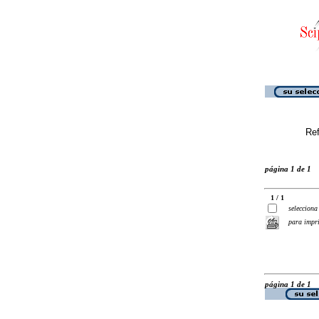
Ref
página 1 de 1
1 / 1
selecciona
para impr
página 1 de 1