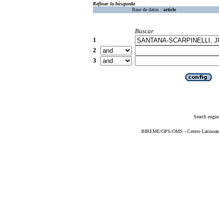
Refinar la búsqueda
Base de datos :
article
Buscar
1
2
3
Search engin
BIREME/OPS/OMS - Centro Latinoameri