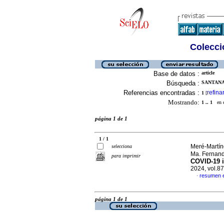
Colecció
Base de datos :
article
Búsqueda :
SANTANA-
Referencias encontradas :
refina
1
[
Mostrando:
1 .. 1
en el
página 1 de 1
1 / 1
Meré-Martíne
selecciona
Ma. Fernan
para imprimir
COVID-19 i
2024, vol.8
resumen e
·
página 1 de 1