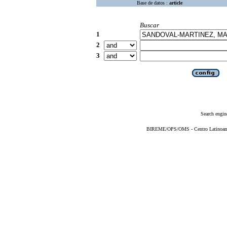
Base de datos :
article
Buscar
1
2
3
Search engin
BIREME/OPS/OMS - Centro Latinoameri