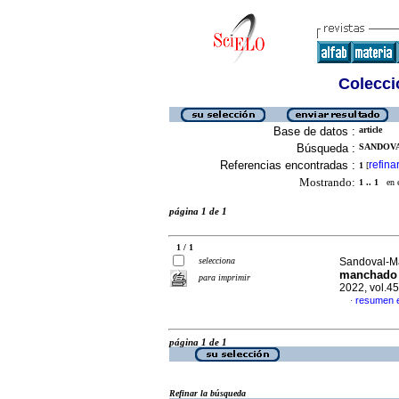
Colecció
Base de datos :
article
Búsqueda :
SANDOVA
Referencias encontradas :
refina
1
[
Mostrando:
1 .. 1
en el
página 1 de 1
1 / 1
selecciona
Sandoval-Ma
manchado d
para imprimir
2022, vol.4
resumen 
·
página 1 de 1
Refinar la búsqueda