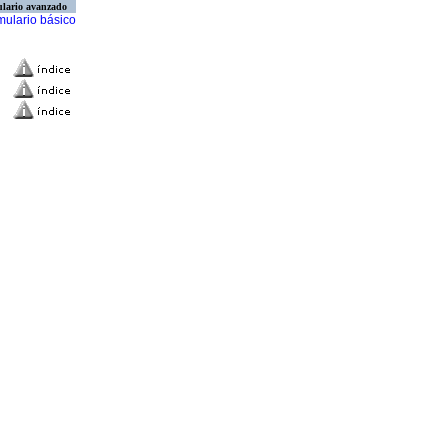
lario avanzado
mulario básico