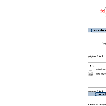
Ref
página 1 de 1
1 / 1
selecciona
para impr
página 1 de 1
Refinar la búsqu