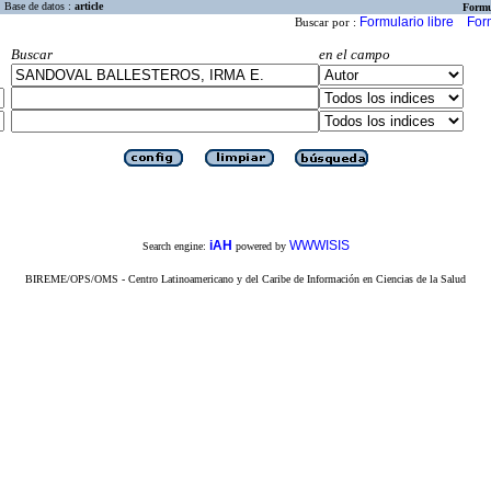
Base de datos :
article
Formu
Formulario libre
For
Buscar por :
Buscar
en el campo
iAH
WWWISIS
Search engine:
powered by
BIREME/OPS/OMS - Centro Latinoamericano y del Caribe de Información en Ciencias de la Salud