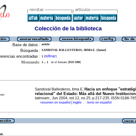
Colección de la biblioteca
Base de datos :
article
Búsqueda :
SANDOVAL BALLESTEROS, IRMA E. [Autor]
erencias encontradas :
refinar
1
[
]
Mostrando:
1 .. 1
en el formato [
ISO 690
]
Hacia un enfoque "estratég
Sandoval Ballesteros, Irma E.
relacional" del Estado
:
Más allá del Nuevo Institucio
imir
latinoam.
, Jun 2004, vol.12, no.25, p.217-235. ISSN 0188-76
|
resumen en español
inglés
texto en español
·
·
eda