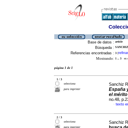
Colecció
Base de datos :
article
Búsqueda :
SANCHIZ 
Referencias encontradas :
refina
3
[
Mostrando:
1 .. 3
en el
página 1 de 1
1 / 3
selecciona
Sanchiz R
España y
para imprimir
el mérito
no.48, p.
texto e
·
2 / 3
selecciona
Sanchiz R
busca de
para imprimir