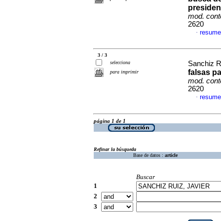
presiden
mod. con
2620
resume
·
3 / 3
selecciona
Sanchiz R
falsas p
para imprimir
mod. con
2620
resume
·
página 1 de 1
Refinar la búsqueda
Base de datos :
article
Buscar
1
2
3