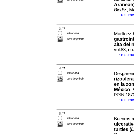
Araneae)
Biodiv.
, M
resume
·
3 / 7
selecciona
Martínez-
gastroin
para imprimir
alta del 
vol.83, n
resume
·
4 / 7
selecciona
Desgarenn
rizosfer
para imprimir
en la zo
México
.
ISSN 187
resume
·
5 / 7
selecciona
Buenrostro
ulcerativ
para imprimir
turtles (
L