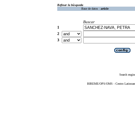
Refinar la búsqueda
Base de datos :
article
Buscar
1
2
3
Search engin
BIREME/OPS/OMS - Centro Latinoameri