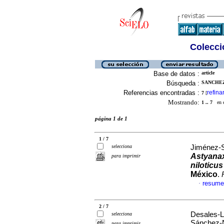
Colecció
Base de datos :
article
Búsqueda :
SANCHEZ-
Referencias encontradas :
refina
7
[
Mostrando:
1 .. 7
en el
página 1 de 1
1 / 7
selecciona
Jiménez-S
Astyana
para imprimir
niloticus
México
.
resume
·
2 / 7
Desales-L
selecciona
Sánchez-
para imprimir