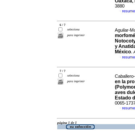
Oaxaca,
3880
resume
·
6 / 7
selecciona
Aguilar-Mo
morfomét
para imprimir
Notocoty
y Anatid
México
.
resume
·
7 / 7
selecciona
Caballero
en la pr
para imprimir
(Polymor
aves dul
Estado 
0065-173
resume
·
página 1 de 1