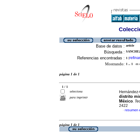
Colecció
Base de datos :
article
Búsqueda :
SANCHEZ-
Referencias encontradas :
refina
1
[
Mostrando:
1 .. 1
en el
página 1 de 1
1 / 1
selecciona
Hernández-C
distrito m
para imprimir
México
.
Tec
2422
resumen e
·
página 1 de 1