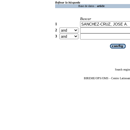
Refinar la búsqueda
Base de datos :
article
Buscar
1
2
3
Search engin
BIREME/OPS/OMS - Centro Latinoameri