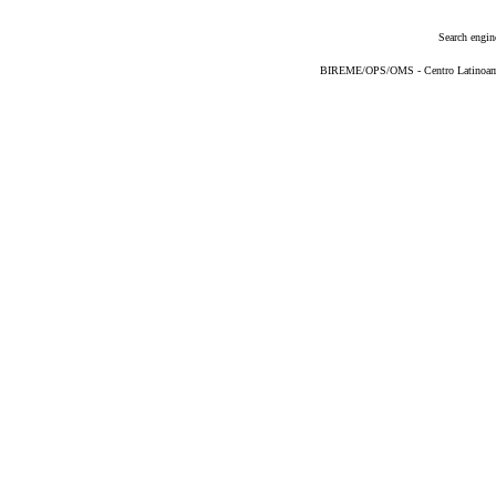
Search engin
BIREME/OPS/OMS - Centro Latinoameri