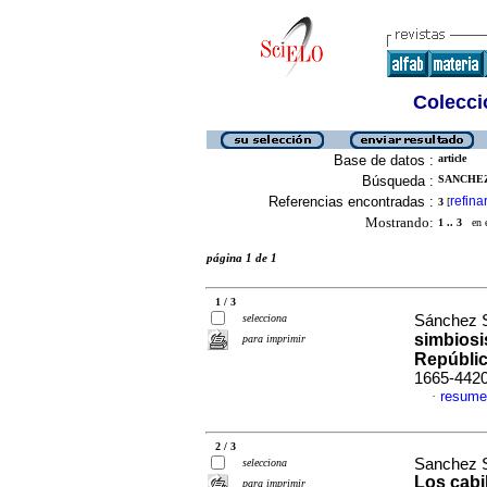
Colecció
Base de datos :
article
Búsqueda :
SANCHEZ 
Referencias encontradas :
refina
3
[
Mostrando:
1 .. 3
en el
página 1 de 1
1 / 3
selecciona
Sánchez S
simbiosi
para imprimir
Repúbli
1665-442
resume
·
2 / 3
Sanchez Si
selecciona
Los cabil
para imprimir