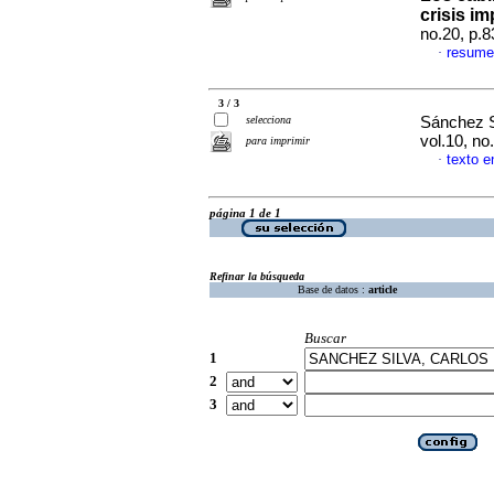
crisis i
no.20, p.
resume
·
3 / 3
selecciona
Sánchez S
vol.10, n
para imprimir
texto e
·
página 1 de 1
Refinar la búsqueda
Base de datos :
article
Buscar
1
2
3