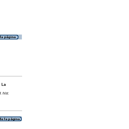
 La
. hist.