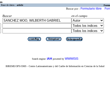
eda
Base de datos :
article
Formu
Formulario libre
For
Buscar por :
Buscar
en el campo
iAH
WWWISIS
Search engine:
powered by
BIREME/OPS/OMS - Centro Latinoamericano y del Caribe de Información en Ciencias de la Salud