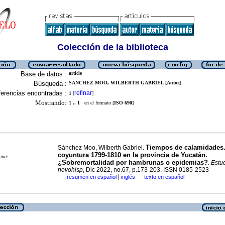
Colección de la biblioteca
Base de datos :
article
Búsqueda :
SANCHEZ MOO, WILBERTH GABRIEL [Autor]
erencias encontradas :
refinar
1
[
]
Mostrando:
1 .. 1
en el formato [
ISO 690
]
Tiempos de calamidades.
Sánchez Moo, Wilberth Gabriel.
coyuntura 1799-1810 en la provincia de Yucatán.
imir
¿Sobremortalidad por hambrunas o epidemias?
.
Estud
novohisp
, Dic 2022, no.67, p.173-203. ISSN 0185-2523
|
resumen en español
inglés
texto en español
·
·