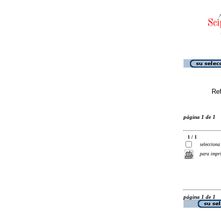
Ref
página 1 de 1
1 / 1
selecciona
para impr
página 1 de 1