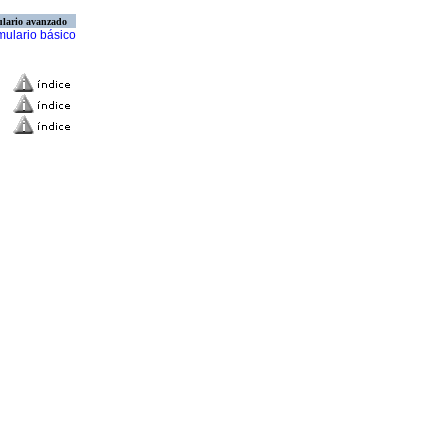
lario avanzado
mulario básico