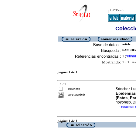
Colecció
Base de datos :
article
Búsqueda :
SANCHEZ
Referencias encontradas :
refina
1
[
Mostrando:
1 .. 1
en el
página 1 de 1
1 / 1
Sánchez Lun
selecciona
Epidemias 
para imprimir
(Patos, Pa
novohisp
, 
resumen 
·
página 1 de 1