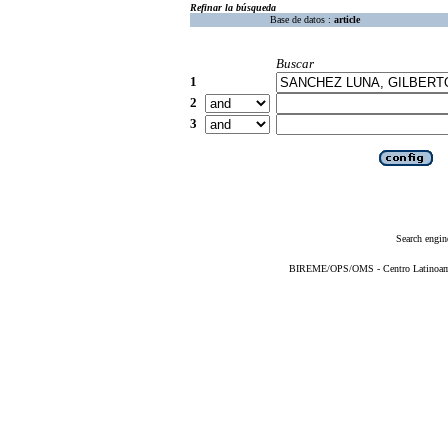
Refinar la búsqueda
Base de datos :
article
Buscar
1
2
3
Search engin
BIREME/OPS/OMS - Centro Latinoameri